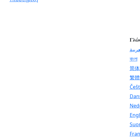
Γλώ
عربية
বাংলা
简体
繁體
Češt
Dan
Ned
Engl
Suo
Fran