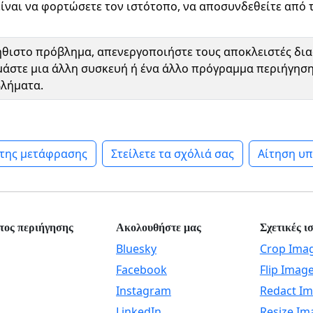
είναι να φορτώσετε τον ιστότοπο, να αποσυνδεθείτε από 
ήθιστο πρόβλημα, απενεργοποιήστε τους αποκλειστές διαφ
ιμάστε μια άλλη συσκευή ή ένα άλλο πρόγραμμα περιήγησ
βλήματα.
 της μετάφρασης
Στείλετε τα σχόλιά σας
Αίτηση υπ
τος περιήγησης
Ακολουθήστε μας
Σχετικές ι
Bluesky
Crop Ima
Facebook
Flip Imag
Instagram
Redact I
LinkedIn
Resize Im