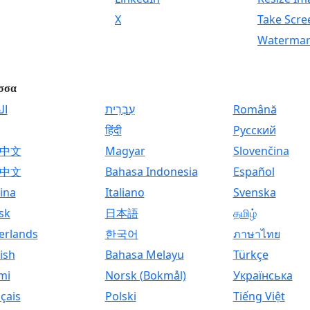
X
Take Scre
Watermar
σσα
ال
עִבְרִית
Română
हिंदी
Русский
中文
Magyar
Slovenčina
中文
Bahasa Indonesia
Español
ina
Italiano
Svenska
sk
日本語
தமிழ்
erlands
한국어
ภาษาไทย
ish
Bahasa Melayu
Türkçe
mi
Norsk (Bokmål)
Українська
çais
Polski
Tiếng Việt