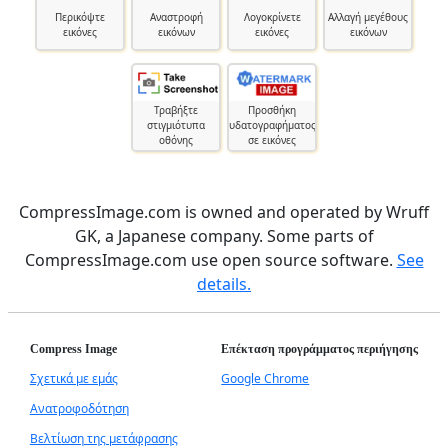
Περικόψτε
Αναστροφή
Λογοκρίνετε
Αλλαγή μεγέθους
εικόνες
εικόνων
εικόνες
εικόνων
Τραβήξτε
Προσθήκη
στιγμιότυπα
υδατογραφήματος
οθόνης
σε εικόνες
CompressImage.com is owned and operated by Wruff
GK, a Japanese company. Some parts of
CompressImage.com use open source software.
See
details.
Compress Image
Επέκταση προγράμματος περιήγησης
Σχετικά με εμάς
Google Chrome
Ανατροφοδότηση
Βελτίωση της μετάφρασης