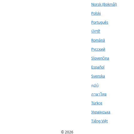
Norsk (Bokmål)
Polski
Português
ਪੰਜਾਬੀ
Română
Русский
Slovenčina
Español
Svenska
தமிழ்
ภาษาไทย
Türkçe
Українська
Tiếng Việt
© 2026