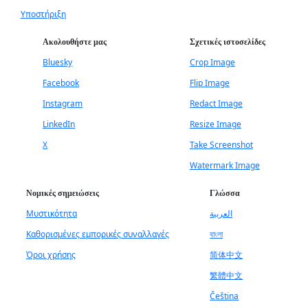
Υποστήριξη
Ακολουθήστε μας
Σχετικές ιστοσελίδες
Bluesky
Crop Image
Facebook
Flip Image
Instagram
Redact Image
LinkedIn
Resize Image
X
Take Screenshot
Watermark Image
Νομικές σημειώσεις
Γλώσσα
Μυστικότητα
العربية
Καθορισμένες εμπορικές συναλλαγές
বাংলা
Όροι χρήσης
简体中文
繁體中文
Čeština