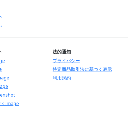
ト
法的通知
ge
プライバシー
e
特定商品取引法に基づく表示
mage
利用規約
mage
eenshot
rk Image