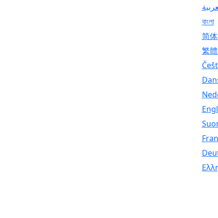
عربية
বাংলা
简体
繁體
Češt
Dan
Ned
Engl
Suo
Fran
Deu
Ελλ