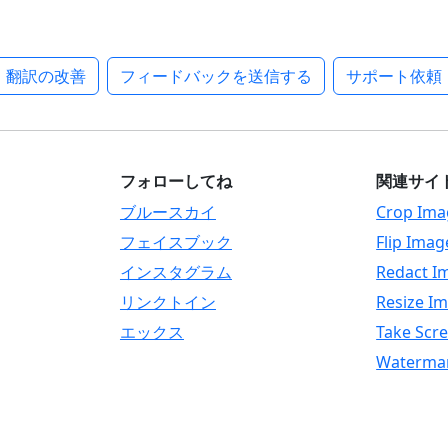
翻訳の改善
フィードバックを送信する
サポート依頼
フォローしてね
関連サイ
ブルースカイ
Crop Ima
フェイスブック
Flip Imag
インスタグラム
Redact I
リンクトイン
Resize I
エックス
Take Scr
Waterma