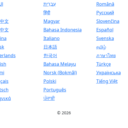
ال
עִבְרִית
Română
हिंदी
Русский
中文
Magyar
Slovenčina
中文
Bahasa Indonesia
Español
ina
Italiano
Svenska
sk
日本語
தமிழ்
erlands
한국어
ภาษาไทย
ish
Bahasa Melayu
Türkçe
mi
Norsk (Bokmål)
Українська
çais
Polski
Tiếng Việt
tsch
Português
ηνικά
ਪੰਜਾਬੀ
© 2026