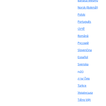
Bahasa Melayu
Norsk (Bokmål)
Polski
Português
ਪੰਜਾਬੀ
Română
Русский
Slovenčina
Español
Svenska
தமிழ்
ภาษาไทย
Türkçe
Українська
Tiếng Việt