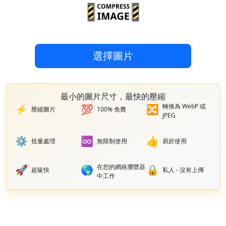
選擇圖片
最小的圖片尺寸，最快的壓縮
轉換為 WebP 或
⚡
💯
🔀
壓縮圖片
100% 免費
JPEG
⚙️
♾️
👍
批量處理
無限制使用
易於使用
在您的網絡瀏覽器
🚀
🌎
🔒
超級快
私人 - 沒有上傳
中工作