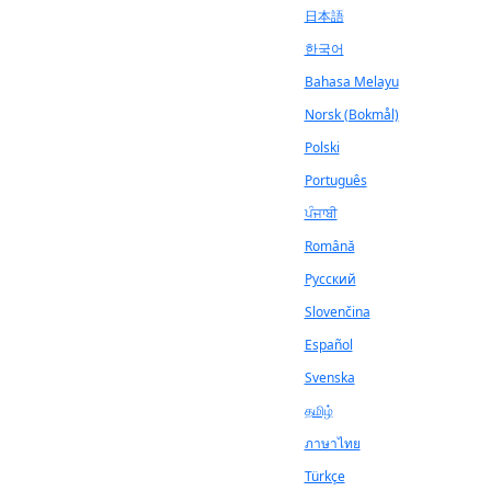
日本語
한국어
Bahasa Melayu
Norsk (Bokmål)
Polski
Português
ਪੰਜਾਬੀ
Română
Русский
Slovenčina
Español
Svenska
தமிழ்
ภาษาไทย
Türkçe