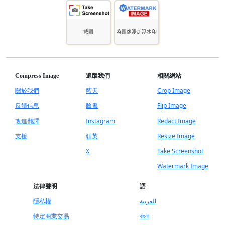
截圖
為圖像添加浮水印
Compress Image
追蹤我們
相關網站
關於我們
藍天
Crop Image
反饋信息
臉書
Flip Image
改進翻譯
Instagram
Redact Image
支援
領英
Resize Image
X
Take Screenshot
Watermark Image
法律聲明
語
隱私權
العربية
特定商業交易
বাংলা