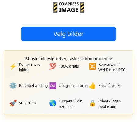
Velg bilder
Minste bildestørrelser, raskeste komprimering
Komprimere
Konverter til
⚡
💯
🔀
100% gratis
bilder
WebP eller JPEG
⚙️
♾️
👍
Batchbehandling
Ubegrenset bruk
Enkel å bruke
Fungerer i din
Privat - ingen
🚀
🌎
🔒
Superrask
nettleser
opplasting