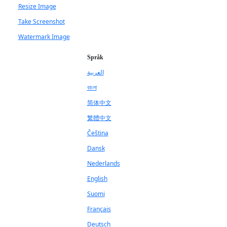
Resize Image
Take Screenshot
Watermark Image
Språk
العربية
বাংলা
简体中文
繁體中文
Čeština
Dansk
Nederlands
English
Suomi
Français
Deutsch