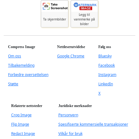
Legg til
Ta skjermbilder
vannmerke på
bilder
Compress Image
Nettleserutvidelse
Følg oss
Om oss
Google Chrome
Bluesky
Tilbakemelding
Facebook
Forbedre oversettelsen
Instagram
Støtte
LinkedIn
X
Relaterte nettsteder
Juridiske merknader
Crop Image
Personvern
Flip Image
Spesifiserte kommersielle transaksjoner
Redact Image
Vilkår for bruk