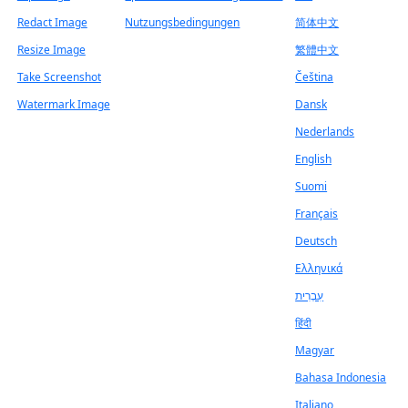
Redact Image
Nutzungsbedingungen
简体中文
Resize Image
繁體中文
Take Screenshot
Čeština
Watermark Image
Dansk
Nederlands
English
Suomi
Français
Deutsch
Ελληνικά
עִבְרִית
हिंदी
Magyar
Bahasa Indonesia
Italiano