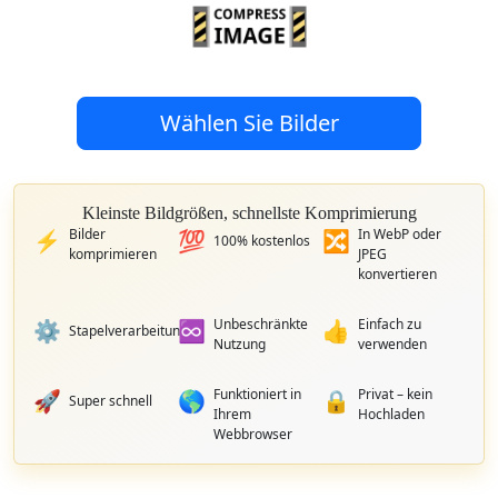
Wählen Sie Bilder
Kleinste Bildgrößen, schnellste Komprimierung
Bilder
In WebP oder
⚡
💯
🔀
100% kostenlos
komprimieren
JPEG
konvertieren
Unbeschränkte
Einfach zu
⚙️
♾️
👍
Stapelverarbeitung
Nutzung
verwenden
Funktioniert in
Privat – kein
🚀
🌎
🔒
Super schnell
Ihrem
Hochladen
Webbrowser