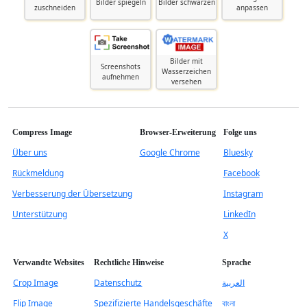
Bilder spiegeln
Bilder schwärzen
zuschneiden
anpassen
Bilder mit
Screenshots
Wasserzeichen
aufnehmen
versehen
Compress Image
Browser-Erweiterung
Folge uns
Über uns
Google Chrome
Bluesky
Rückmeldung
Facebook
Verbesserung der Übersetzung
Instagram
Unterstützung
LinkedIn
X
Verwandte Websites
Rechtliche Hinweise
Sprache
Crop Image
Datenschutz
العربية
Flip Image
Spezifizierte Handelsgeschäfte
বাংলা