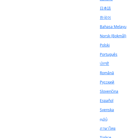
日本語
한국어
Bahasa Melayu
Norsk (Bokmål)
Polski
Português
ਪੰਜਾਬੀ
Română
Русский
Slovenčina
Español
Svenska
தமிழ்
ภาษาไทย
Türkçe